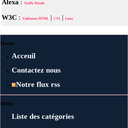
Alexa
:
Traffic Details
W3C
:
|
|
Validateur HTML
CSS
Liens
Home
Acceuil
Contactez nous
Notre flux rss
Menu
Liste des catégories