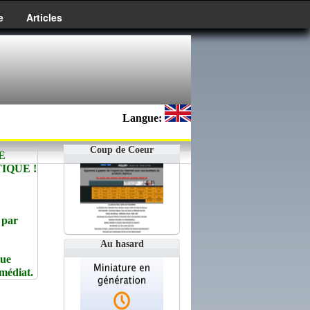
e
Articles
Langue:
Coup de Coeur
E
IQUE !
 par
Au hasard
que
édiat.