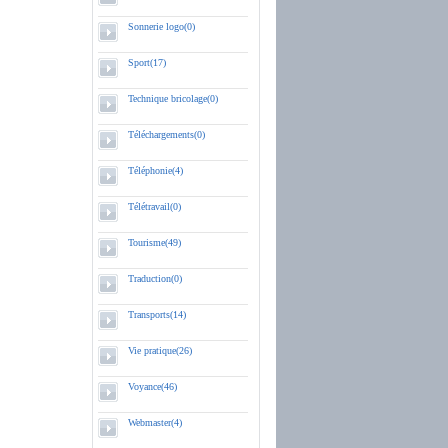
Sonnerie logo(0)
Sport(17)
Technique bricolage(0)
Téléchargements(0)
Téléphonie(4)
Télétravail(0)
Tourisme(49)
Traduction(0)
Transports(14)
Vie pratique(26)
Voyance(46)
Webmaster(4)