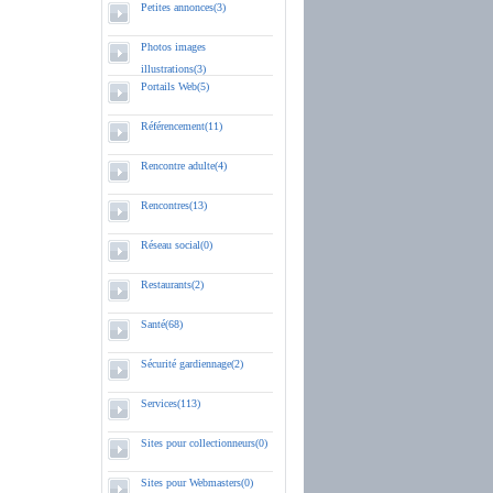
Petites annonces(3)
Photos images
illustrations(3)
Portails Web(5)
Référencement(11)
Rencontre adulte(4)
Rencontres(13)
Réseau social(0)
Restaurants(2)
Santé(68)
Sécurité gardiennage(2)
Services(113)
Sites pour collectionneurs(0)
Sites pour Webmasters(0)