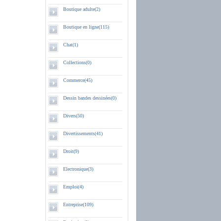
Boutique adulte(2)
Boutique en ligne(115)
Chat(1)
Collections(0)
Commerce(45)
Dessin bandes dessinées(0)
Divers(50)
Divertissements(41)
Droit(9)
Electronique(3)
Emploi(4)
Entreprise(109)