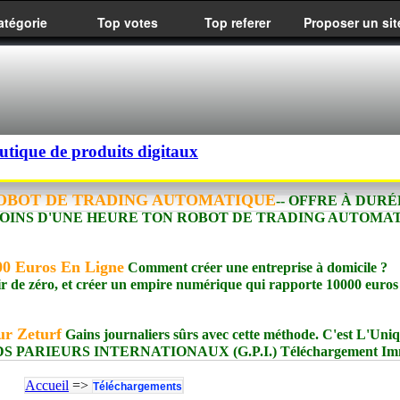
atégorie
Top votes
Top referer
Proposer un sit
utique de produits digitaux
OBOT DE TRADING AUTOMATIQUE
-- OFFRE À DURÉ
 MOINS D'UNE HEURE TON ROBOT DE TRADING AUTOMAT
00 Euros En Ligne
Comment créer une entreprise à domicile ?
r de zéro, et créer un empire numérique qui rapporte 10000 euros
ur Zeturf
Gains journaliers sûrs avec cette méthode. C'est L'Uni
NDS PARIEURS INTERNATIONAUX (G.P.I.) Téléchargement Imm
Accueil
=>
Téléchargements