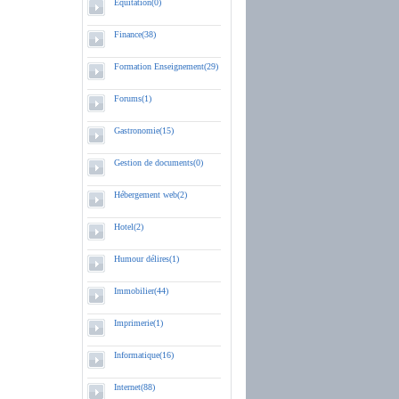
Equitation(0)
Finance(38)
Formation Enseignement(29)
Forums(1)
Gastronomie(15)
Gestion de documents(0)
Hébergement web(2)
Hotel(2)
Humour délires(1)
Immobilier(44)
Imprimerie(1)
Informatique(16)
Internet(88)