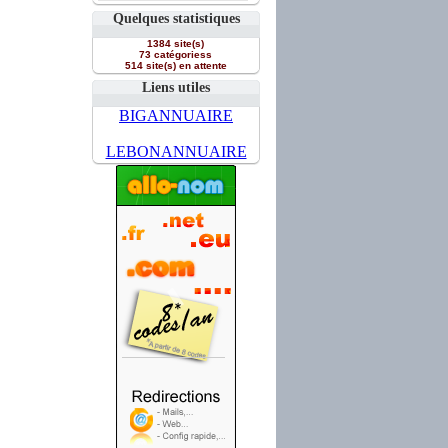
Quelques statistiques
1384 site(s)
73 catégoriess
514 site(s) en attente
Liens utiles
BIGANNUAIRE
LEBONANNUAIRE