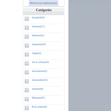
Catégories
Actualité(50)
Animaux(17)
Annonces(2)
Annuaires(30)
Argent(2)
Art et culture(16)
Associations(5)
Automobile(32)
Aventure(0)
Bâtiment(97)
Bons plans(56)