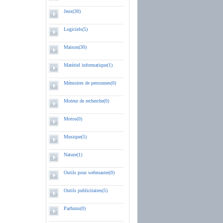
Jeux(30)
Logiciels(5)
Maison(30)
Matériel informatique(1)
Mémoires de personnes(0)
Moteur de recherche(0)
Motos(0)
Musique(5)
Nature(1)
Outils pour webmaster(0)
Outils publicitaires(5)
Parfums(0)