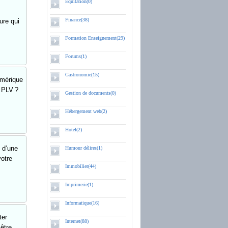
Equitation(0)
Finance(38)
ure qui
Formation Enseignement(29)
Forums(1)
Gastronomie(15)
umérique
 PLV ?
Gestion de documents(0)
Hébergement web(2)
Hotel(2)
n d’une
Humour délires(1)
votre
Immobilier(44)
Imprimerie(1)
Informatique(16)
ter
Internet(88)
 être