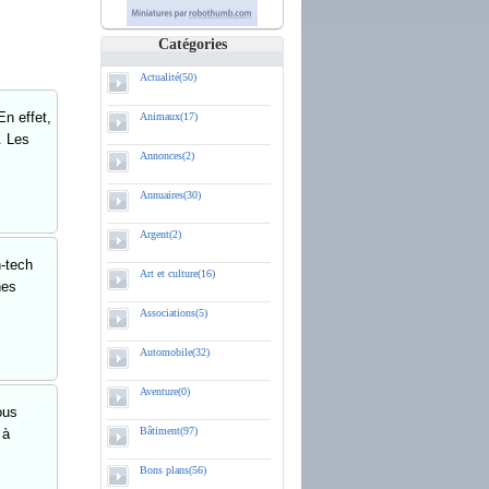
Catégories
Actualité(50)
En effet,
Animaux(17)
. Les
Annonces(2)
Annuaires(30)
Argent(2)
h-tech
Art et culture(16)
hes
Associations(5)
Automobile(32)
Aventure(0)
ous
Bâtiment(97)
 à
Bons plans(56)