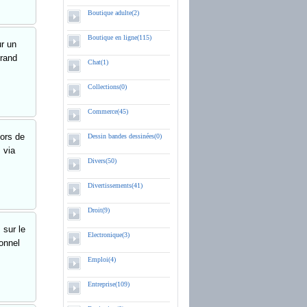
Boutique adulte(2)
Boutique en ligne(115)
ur un
grand
Chat(1)
Collections(0)
Commerce(45)
lors de
Dessin bandes dessinées(0)
 via
Divers(50)
Divertissements(41)
Droit(9)
 sur le
Electronique(3)
onnel
Emploi(4)
Entreprise(109)