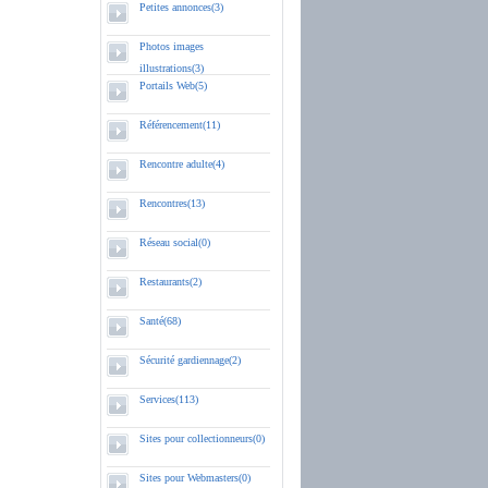
Petites annonces(3)
Photos images
illustrations(3)
Portails Web(5)
Référencement(11)
Rencontre adulte(4)
Rencontres(13)
Réseau social(0)
Restaurants(2)
Santé(68)
Sécurité gardiennage(2)
Services(113)
Sites pour collectionneurs(0)
Sites pour Webmasters(0)