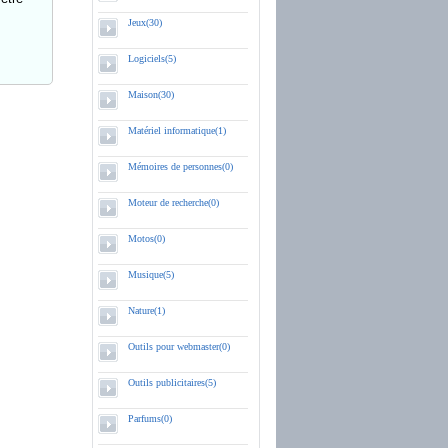
Jeux(30)
Logiciels(5)
Maison(30)
Matériel informatique(1)
Mémoires de personnes(0)
Moteur de recherche(0)
Motos(0)
Musique(5)
Nature(1)
Outils pour webmaster(0)
Outils publicitaires(5)
Parfums(0)