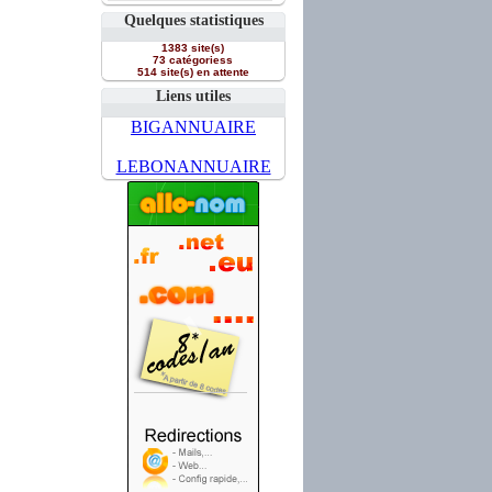
Quelques statistiques
1383 site(s)
73 catégoriess
514 site(s) en attente
Liens utiles
BIGANNUAIRE
LEBONANNUAIRE