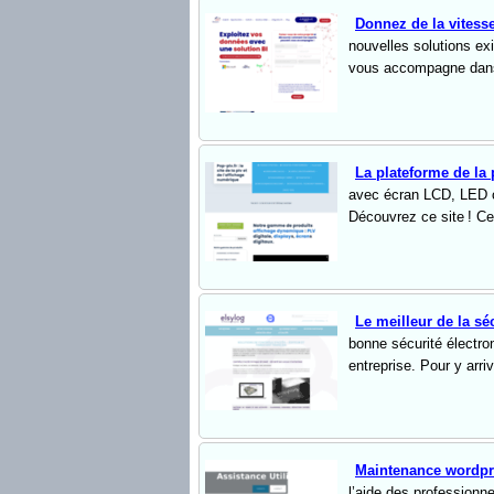
Donnez de la vitesse
nouvelles solutions exi
vous accompagne dans 
La plateforme de la
avec écran LCD, LED o
Découvrez ce site ! Ce
Le meilleur de la sé
bonne sécurité électron
entreprise. Pour y arrive
Maintenance wordp
l’aide des professionne