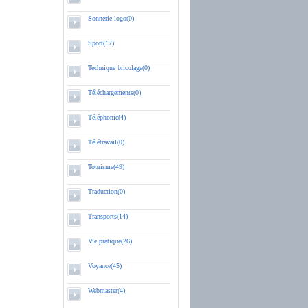
Sonnerie logo(0)
Sport(17)
Technique bricolage(0)
Téléchargements(0)
Téléphonie(4)
Télétravail(0)
Tourisme(49)
Traduction(0)
Transports(14)
Vie pratique(26)
Voyance(45)
Webmaster(4)