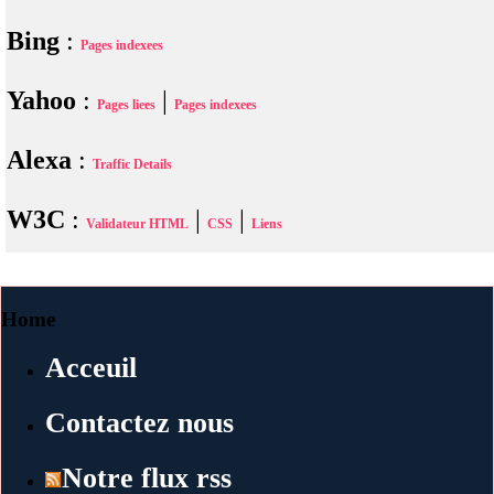
Bing
:
Pages indexees
Yahoo
:
|
Pages liees
Pages indexees
Alexa
:
Traffic Details
W3C
:
|
|
Validateur HTML
CSS
Liens
Home
Acceuil
Contactez nous
Notre flux rss