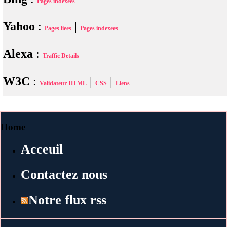
Pages indexees
Yahoo
:
|
Pages liees
Pages indexees
Alexa
:
Traffic Details
W3C
:
|
|
Validateur HTML
CSS
Liens
Home
Acceuil
Contactez nous
Notre flux rss