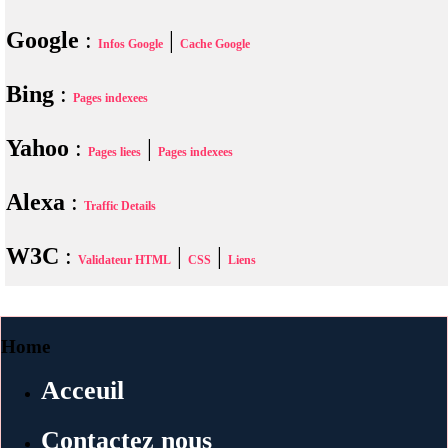
Google
:
|
Infos Google
Cache Google
Bing
:
Pages indexees
Yahoo
:
|
Pages liees
Pages indexees
Alexa
:
Traffic Details
W3C
:
|
|
Validateur HTML
CSS
Liens
Home
Acceuil
Contactez nous