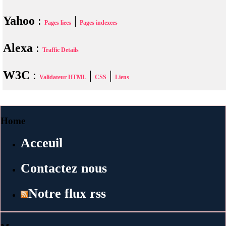
Yahoo
:
|
Pages liees
Pages indexees
Alexa
:
Traffic Details
W3C
:
|
|
Validateur HTML
CSS
Liens
Home
Acceuil
Contactez nous
Notre flux rss