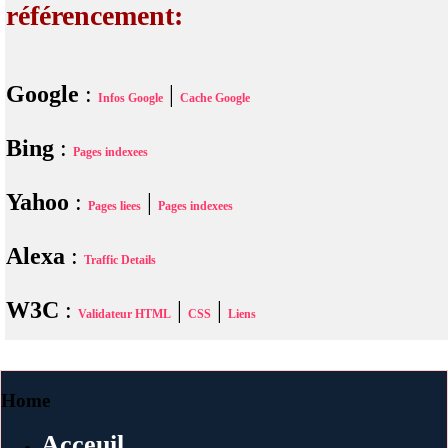
référencement:
Google
:
|
Infos Google
Cache Google
Bing
:
Pages indexees
Yahoo
:
|
Pages liees
Pages indexees
Alexa
:
Traffic Details
W3C
:
|
|
Validateur HTML
CSS
Liens
Home
Acceuil