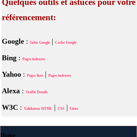
Quelques outils et astuces pour votre
référencement:
Google
:
|
Infos Google
Cache Google
Bing
:
Pages indexees
Yahoo
:
|
Pages liees
Pages indexees
Alexa
:
Traffic Details
W3C
:
|
|
Validateur HTML
CSS
Liens
Home