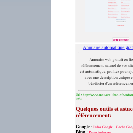
coup de coeur
Annuaire automatique gratu
Annuaire web gratuit en lie
référencement naturel de vos sit
est automatique, profitez pour aj
avec une description unique et
bénéficier d'un référencemen
Url : http://www.annuaire-libre.info/infor
web/
Quelques outils et astuc
référencement:
Google
:
|
Infos Google
Cache Goog
Bing
:
Pages indexees