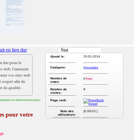
it en lien dur
Stat
Ajouté le:
20-01-2014
n dur pour le
Catégorie:
Annuaires
es web, l'annuaire
outer vos sites web
Nombre de
Voter
0
 soigné afin de
votes:
t de qualité.
Nombre de
8
visites:
matique-et-internet/annuaire-
Page rank:
Note des
[0.00/10 ]
es pour votre
utilisateurs:
le