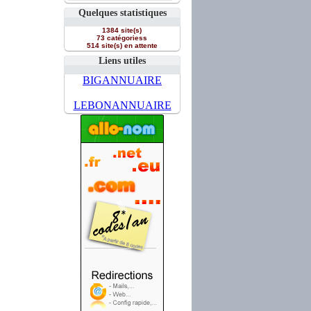
Quelques statistiques
1384 site(s)
73 catégoriess
514 site(s) en attente
Liens utiles
BIGANNUAIRE
LEBONANNUAIRE