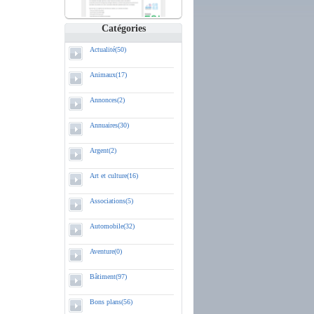
Catégories
Actualité(50)
Animaux(17)
Annonces(2)
Annuaires(30)
Argent(2)
Art et culture(16)
Associations(5)
Automobile(32)
Aventure(0)
Bâtiment(97)
Bons plans(56)