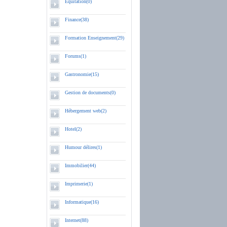
Equitation(0)
Finance(38)
Formation Enseignement(29)
Forums(1)
Gastronomie(15)
Gestion de documents(0)
Hébergement web(2)
Hotel(2)
Humour délires(1)
Immobilier(44)
Imprimerie(1)
Informatique(16)
Internet(88)