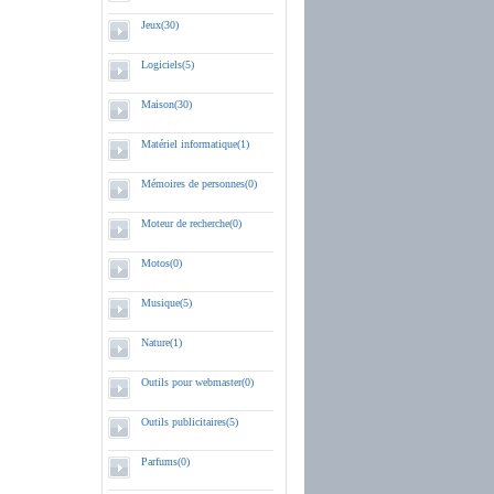
Jeux(30)
Logiciels(5)
Maison(30)
Matériel informatique(1)
Mémoires de personnes(0)
Moteur de recherche(0)
Motos(0)
Musique(5)
Nature(1)
Outils pour webmaster(0)
Outils publicitaires(5)
Parfums(0)