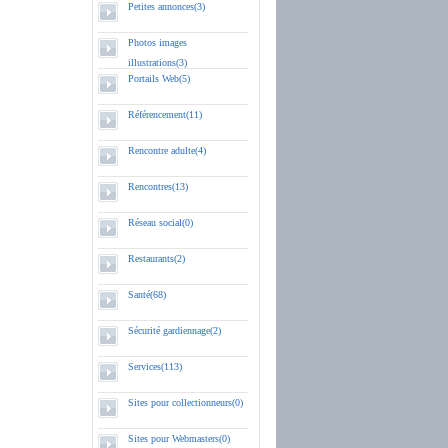
Petites annonces(3)
Photos images
illustrations(3)
Portails Web(5)
Référencement(11)
Rencontre adulte(4)
Rencontres(13)
Réseau social(0)
Restaurants(2)
Santé(68)
Sécurité gardiennage(2)
Services(113)
Sites pour collectionneurs(0)
Sites pour Webmasters(0)