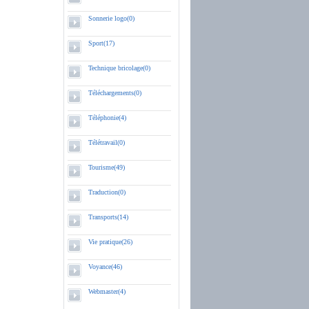
Sonnerie logo(0)
Sport(17)
Technique bricolage(0)
Téléchargements(0)
Téléphonie(4)
Télétravail(0)
Tourisme(49)
Traduction(0)
Transports(14)
Vie pratique(26)
Voyance(46)
Webmaster(4)