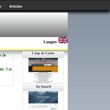
e
Articles
Langue:
Coup de Coeur
 (le
té. J'ai
Au hasard