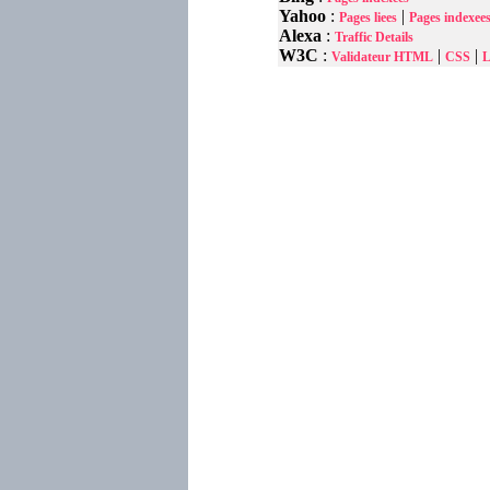
Yahoo
:
|
Pages liees
Pages indexee
Alexa
:
Traffic Details
W3C
:
|
|
Validateur HTML
CSS
L