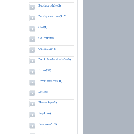
Boutique adulte(2)
Boutique en ligne(115)
Chat(1)
Collections(0)
Commerce(45)
Dessin bandes dessinées(0)
Divers(50)
Divertissements(41)
Droit(9)
Electronique(3)
Emploi(4)
Entreprise(109)